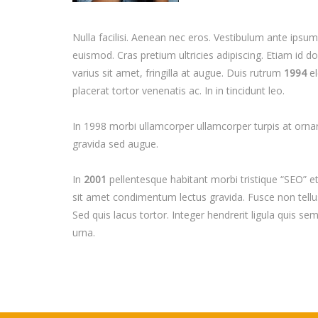
Nulla facilisi. Aenean nec eros. Vestibulum ante ipsu
euismod. Cras pretium ultricies adipiscing. Etiam id dol
varius sit amet, fringilla at augue. Duis rutrum
1994
el
placerat tortor venenatis ac. In in tincidunt leo.
In 1998 morbi ullamcorper ullamcorper turpis at ornar
gravida sed augue.
In
2001
pellentesque habitant morbi tristique “SEO” e
sit amet condimentum lectus gravida. Fusce non tellu
Sed quis lacus tortor. Integer hendrerit ligula quis s
urna.