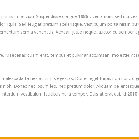
m primis in faucibu. Suspendisse congue
1986
viverra nunc sed ultrices
or ligula. Sed feugiat pretium scelerisque. Vestibulum porta nisi in puru
ementum sem a venenatis. Aenean justo neque, auctor eu semper eget,
e. Maecenas quam erat, tempus et pulvinar accumsan, molestie vitae n
t malesuada fames ac turpis egestas. Donec eget turpis non nunc digni
s nibh. Donec nec ipsum leo, nec pretium dolor. Aliquam pellentesque
em interdum vestibulum faucibus nulla tempor. Duis at erat dui, id
2010