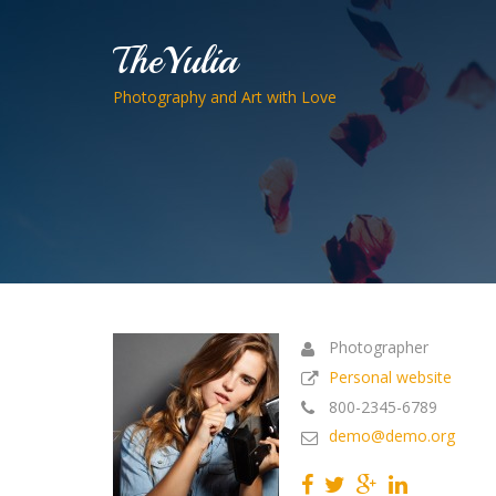
TheYulia
Photography and Art with Love
Photographer
Personal website
800-2345-6789
demo@demo.org