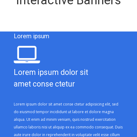
Interactive Banners
Lorem ipsum
Lorem ipsum dolor sit
amet conse ctetur
Lorem ipsum dolor sit amet conse ctetur adipisicing elit, sed
do eiusmod tempor incididunt ut labore et dolore magna
aliqua. Ut enim ad minim veniam, quis nostrud exercitation
ullamco laboris nisi ut aliquip ex ea commodo consequat. Duis
aute irure dolor in reprehenderit in voluptate velit esse cillum