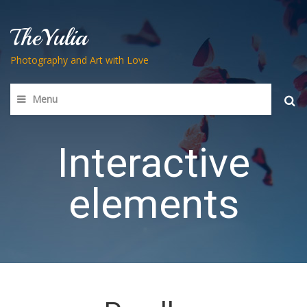
TheYulia
Photography and Art with Love
Menu
Searc
for:
Interactive
elements