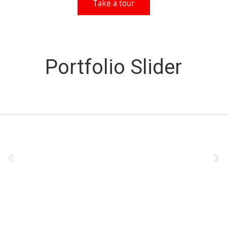
Take a tour
Portfolio Slider
This is a superior responsive
WordPress Theme
of the highest quality