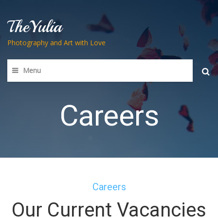
TheYulia
Photography and Art with Love
Menu
Searc
for:
Careers
Careers
Our Current Vacancies