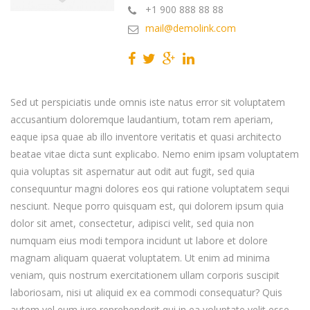
+1 900 888 88 88
mail@demolink.com
Sed ut perspiciatis unde omnis iste natus error sit voluptatem
accusantium doloremque laudantium, totam rem aperiam,
eaque ipsa quae ab illo inventore veritatis et quasi architecto
beatae vitae dicta sunt explicabo. Nemo enim ipsam voluptatem
quia voluptas sit aspernatur aut odit aut fugit, sed quia
consequuntur magni dolores eos qui ratione voluptatem sequi
nesciunt. Neque porro quisquam est, qui dolorem ipsum quia
dolor sit amet, consectetur, adipisci velit, sed quia non
numquam eius modi tempora incidunt ut labore et dolore
magnam aliquam quaerat voluptatem. Ut enim ad minima
veniam, quis nostrum exercitationem ullam corporis suscipit
laboriosam, nisi ut aliquid ex ea commodi consequatur? Quis
autem vel eum iure reprehenderit qui in ea voluptate velit esse