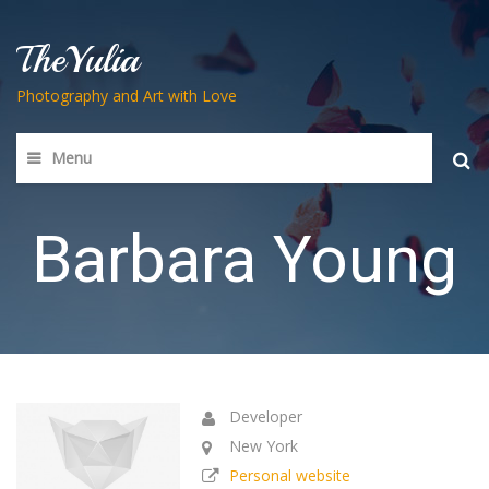
TheYulia
Photography and Art with Love
Menu
Searc
for:
Barbara Young
Developer
New York
Personal website