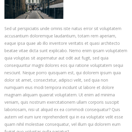
Sed ut perspiciatis unde omnis iste natus error sit voluptatem
accusantium doloremque laudantium, totam rem aperiam,
eaque ipsa quae ab illo inventore veritatis et quasi architecto
beatae vitae dicta sunt explicabo. Nemo enim ipsam voluptatem
quia voluptas sit aspernatur aut odit aut fugit, sed quia
consequuntur magni dolores eos qui ratione voluptatem sequi
nesciunt. Neque porro quisquam est, qui dolorem ipsum quia
dolor sit amet, consectetur, adipisci velit, sed quia non
numquam eius modi tempora incidunt ut labore et dolore
magnam aliquam quaerat voluptatem. Ut enim ad minima
veniam, quis nostrum exercitationem ullam corporis suscipit
laboriosam, nisi ut aliquid ex ea commodi consequatur? Quis
autem vel eum iure reprehenderit qui in ea voluptate velit esse
quam nihil molestiae consequatur, vel illum qui dolorem eum
fugiat quo voluptas nulla pariatur?