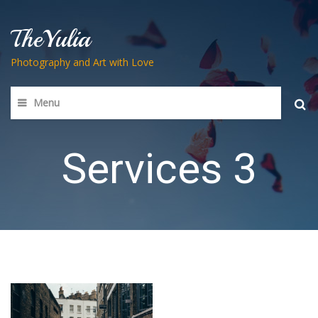
TheYulia
Photography and Art with Love
Menu
Searc
for:
Services 3