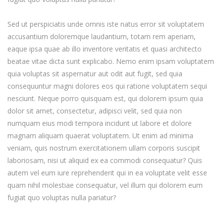
Sed ut perspiciatis unde omnis iste natus error sit voluptatem
accusantium doloremque laudantium, totam rem aperiam,
eaque ipsa quae ab illo inventore veritatis et quasi architecto
beatae vitae dicta sunt explicabo. Nemo enim ipsam voluptatem
quia voluptas sit aspernatur aut odit aut fugit, sed quia
consequuntur magni dolores eos qui ratione voluptatem sequi
nesciunt. Neque porro quisquam est, qui dolorem ipsum quia
dolor sit amet, consectetur, adipisci velit, sed quia non
numquam eius modi tempora incidunt ut labore et dolore
magnam aliquam quaerat voluptatem. Ut enim ad minima
veniam, quis nostrum exercitationem ullam corporis suscipit
laboriosam, nisi ut aliquid ex ea commodi consequatur? Quis
autem vel eum iure reprehenderit qui in ea voluptate velit esse
quam nihil molestiae consequatur, vel illum qui dolorem eum
fugiat quo voluptas nulla pariatur?