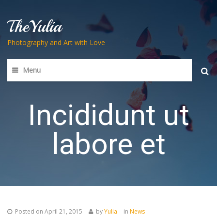
TheYulia
Photography and Art with Love
Menu
Searc
for:
Incididunt ut
labore et
Posted on
April 21, 2015
by
Yulia
in
News