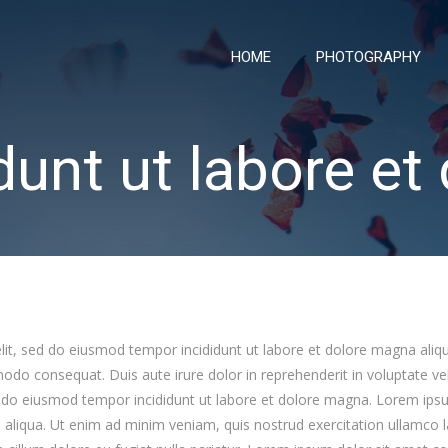
HOME
PHOTOGRAPHY
dunt ut labore et
elit, sed do eiusmod tempor incididunt ut labore et dolore magna ali
modo consequat. Duis aute irure dolor in reprehenderit in voluptate vel
ed do eiusmod tempor incididunt ut labore et dolore magna. Lorem ipsum
aliqua. Ut enim ad minim veniam, quis nostrud exercitation ullamco l