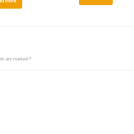
ad more
elds are marked
*