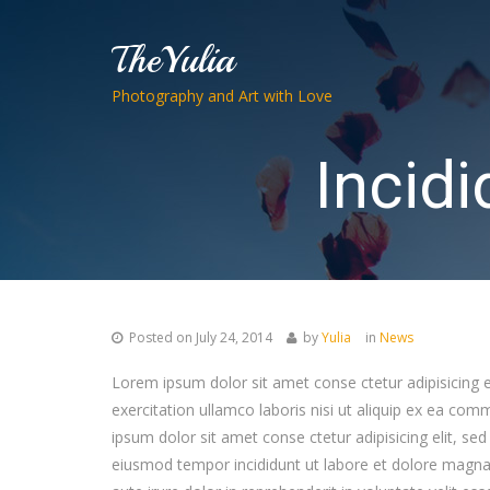
TheYulia
Photography and Art with Love
Incidi
Posted on
July 24, 2014
by
Yulia
in
News
Lorem ipsum dolor sit amet conse ctetur adipisicing 
exercitation ullamco laboris nisi ut aliquip ex ea com
ipsum dolor sit amet conse ctetur adipisicing elit, s
eiusmod tempor incididunt ut labore et dolore magna 