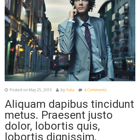
Posted on
May 25, 2015
by
Yulia
4 Comments
Aliquam dapibus tincidunt
metus. Praesent justo
dolor, lobortis quis,
lobortis dignissim,